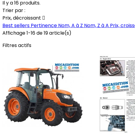
Il y a 16 produits.
Trier par :
Prix, décroissant

Best sellers
Pertinence
Nom, A à Z
Nom, Z à A
Prix, crois
Affichage 1-16 de 19 article(s)
Filtres actifs