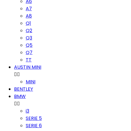
A6
A7
A8
Q1
Q2
Q3
Q5
Q7
TT
AUSTIN MINI


MINI
BENTLEY
BMW


i3
SERIE 5
SERIE 6