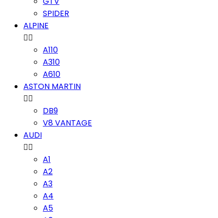
GTV
SPIDER
ALPINE


A110
A310
A610
ASTON MARTIN


DB9
V8 VANTAGE
AUDI


A1
A2
A3
A4
A5