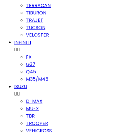
TERRACAN
TIBURON
TRAJET
TUCSON
VELOSTER
INFINITI


FX
G37
Q45
M35/M45
ISUZU


D-MAX
MU-X
TBR
TROOPER
VEHICROSS