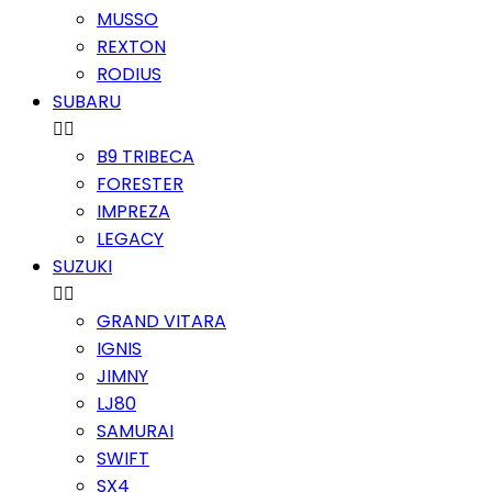
MUSSO
REXTON
RODIUS
SUBARU


B9 TRIBECA
FORESTER
IMPREZA
LEGACY
SUZUKI


GRAND VITARA
IGNIS
JIMNY
LJ80
SAMURAI
SWIFT
SX4