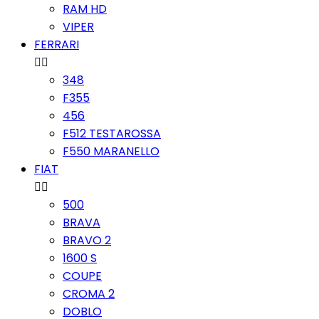
RAM HD
VIPER
FERRARI


348
F355
456
F512 TESTAROSSA
F550 MARANELLO
FIAT


500
BRAVA
BRAVO 2
1600 S
COUPE
CROMA 2
DOBLO