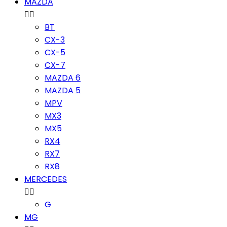
MAZDA


BT
CX-3
CX-5
CX-7
MAZDA 6
MAZDA 5
MPV
MX3
MX5
RX4
RX7
RX8
MERCEDES


G
MG