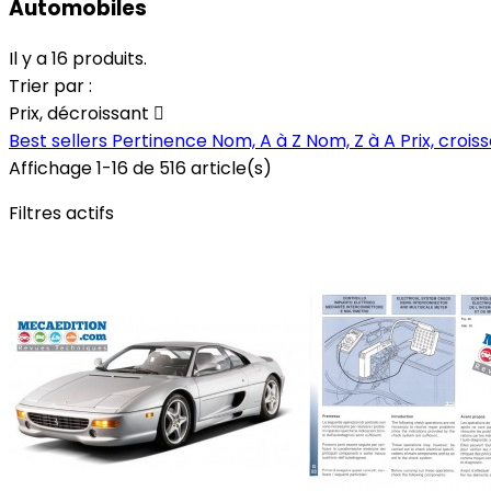
Automobiles
Il y a 16 produits.
Trier par :
Prix, décroissant

Best sellers
Pertinence
Nom, A à Z
Nom, Z à A
Prix, crois
Affichage 1-16 de 516 article(s)
Filtres actifs