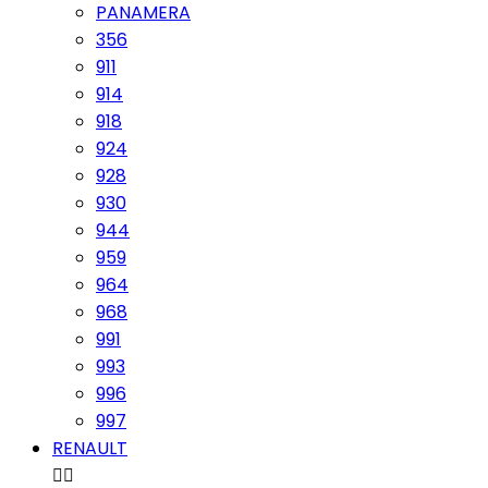
PANAMERA
356
911
914
918
924
928
930
944
959
964
968
991
993
996
997
RENAULT

