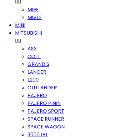


MGF
MGTF
MINI
MITSUBISHI


ASX
COLT
GRANDIS
LANCER
L200
OUTLANDER
PAJERO
PAJERO PININ
PAJERO SPORT
SPACE RUNNER
SPACE WAGON
3000 GT