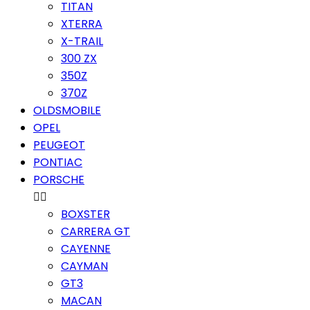
TITAN
XTERRA
X-TRAIL
300 ZX
350Z
370Z
OLDSMOBILE
OPEL
PEUGEOT
PONTIAC
PORSCHE


BOXSTER
CARRERA GT
CAYENNE
CAYMAN
GT3
MACAN