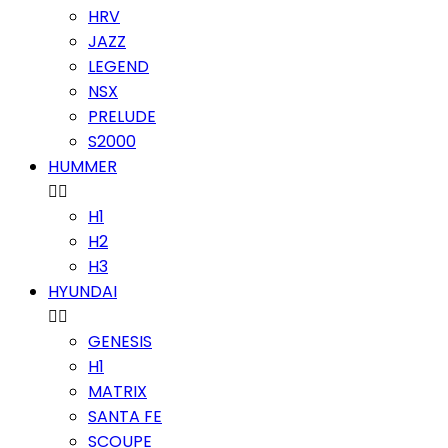
HRV
JAZZ
LEGEND
NSX
PRELUDE
S2000
HUMMER


H1
H2
H3
HYUNDAI


GENESIS
H1
MATRIX
SANTA FE
SCOUPE