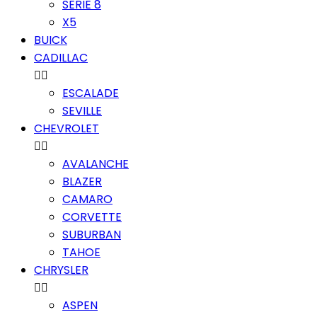
SERIE 8
X5
BUICK
CADILLAC


ESCALADE
SEVILLE
CHEVROLET


AVALANCHE
BLAZER
CAMARO
CORVETTE
SUBURBAN
TAHOE
CHRYSLER


ASPEN