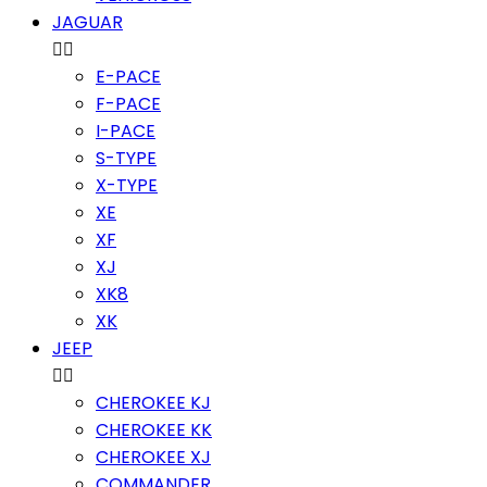
JAGUAR


E-PACE
F-PACE
I-PACE
S-TYPE
X-TYPE
XE
XF
XJ
XK8
XK
JEEP


CHEROKEE KJ
CHEROKEE KK
CHEROKEE XJ
COMMANDER