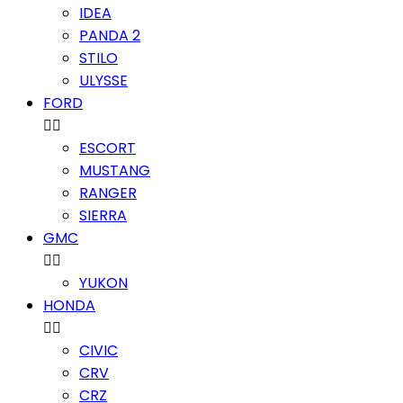
IDEA
PANDA 2
STILO
ULYSSE
FORD


ESCORT
MUSTANG
RANGER
SIERRA
GMC


YUKON
HONDA


CIVIC
CRV
CRZ