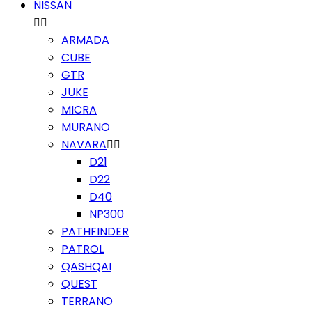
NISSAN


ARMADA
CUBE
GTR
JUKE
MICRA
MURANO
NAVARA


D21
D22
D40
NP300
PATHFINDER
PATROL
QASHQAI
QUEST
TERRANO