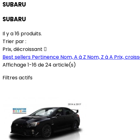
SUBARU
SUBARU
Il y a 16 produits.
Trier par :
Prix, décroissant

Best sellers
Pertinence
Nom, A à Z
Nom, Z à A
Prix, crois
Affichage 1-16 de 24 article(s)
Filtres actifs