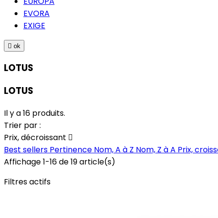
EUROPA
EVORA
EXIGE

ok
LOTUS
LOTUS
Il y a 16 produits.
Trier par :
Prix, décroissant

Best sellers
Pertinence
Nom, A à Z
Nom, Z à A
Prix, crois
Affichage 1-16 de 19 article(s)
Filtres actifs